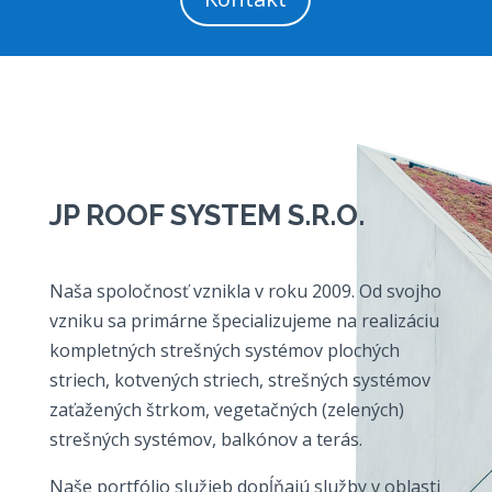
JP ROOF SYSTEM S.R.O.
Naša spoločnosť vznikla v roku 2009. Od svojho
vzniku sa primárne špecializujeme na realizáciu
kompletných strešných systémov plochých
striech, kotvených striech, strešných systémov
zaťažených štrkom, vegetačných (zelených)
strešných systémov, balkónov a terás.
Naše portfólio služieb dopĺňajú služby v oblasti